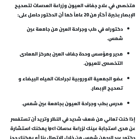
متخصص في علاج جفاف العيون وزراعة العدسات لتصحيح
الإبصار بخبرة أكثر من 20 عاماً كما أن الدكتور حاصل على:
دكتوراه في طب وجراحة العين من جامعة عين
شمس.
مدير ومؤسس وحدة جفاف العين بمركز المعادى
التخصصى للعيون.
عضو الجمعية الاوروبية لجراحات المياه البيضاء و
تصحيح الإبصار.
مدرس بطب وجراحة العيون بجامعة عين شمس.
إذا كنت تعاني من ضعف شديد في النظر وتريد أن تستفسر
عن مدى استجابة عينك لزراعة عدسات ipcl يمكنك استشارة
دكتور عبد الرحمن شمس من خلال الإتصال بنا أو يمكنك حجز