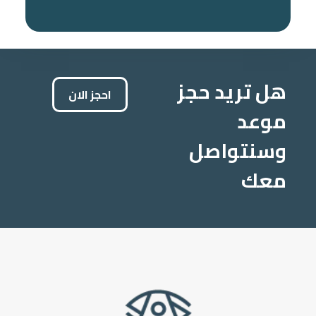
هل تريد حجز
احجز الان
موعد
وسنتواصل
معك