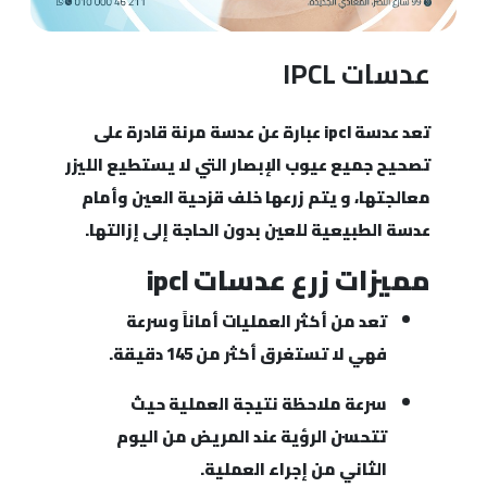
عدسات IPCL
تعد عدسة ipcl عبارة عن عدسة مرنة قادرة على
تصحيح جميع عيوب الإبصار التي لا يستطيع الليزر
معالجتها، و يتم زرعها خلف قزحية العين وأمام
عدسة الطبيعية للعين بدون الحاجة إلى إزالتها.
مميزات زرع عدسات ipcl
تعد من أكثر العمليات أماناً وسرعة
فهي لا تستغرق أكثر من 145 دقيقة.
سرعة ملاحظة نتيجة العملية حيث
تتحسن الرؤية عند المريض من اليوم
الثاني من إجراء العملية.