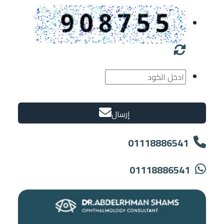
إرسال
01118886541
01118886541