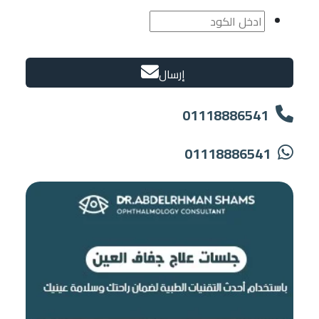
إرسال
01118886541
01118886541