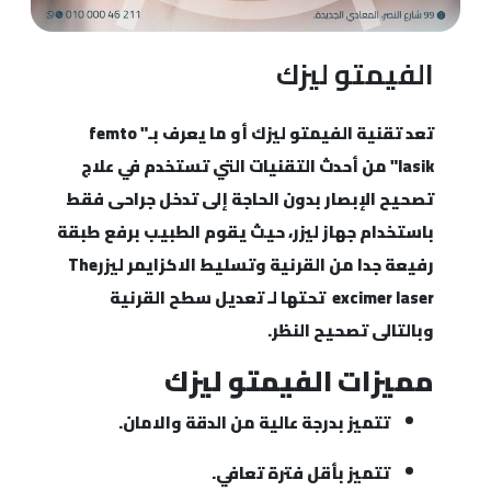
الفيمتو ليزك
تعد تقنية الفيمتو ليزك أو ما يعرف بـ" femto
lasik" من أحدث التقنيات التي تستخدم في علاج
تصحيح الإبصار بدون الحاجة إلى تدخل جراحى فقط
باستخدام جهاز ليزر، حيث يقوم الطبيب برفع طبقة
رفيعة جدا من القرنية وتسليط الاكزايمر ليزرThe
excimer laser تحتها لـ تعديل سطح القرنية
وبالتالى تصحيح النظر.
مميزات الفيمتو ليزك
تتميز بدرجة عالية من الدقة والامان.
تتميز بأقل فترة تعافي.