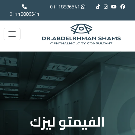
01118886541
01118886541
الفيمتو ليزك