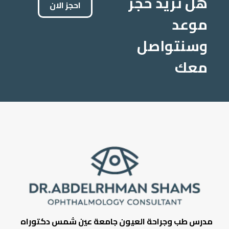
هل تريد حجز
احجز الان
موعد
وسنتواصل
معك
مدرس طب وجراحة العيون جامعة عين شمس دكتوراه