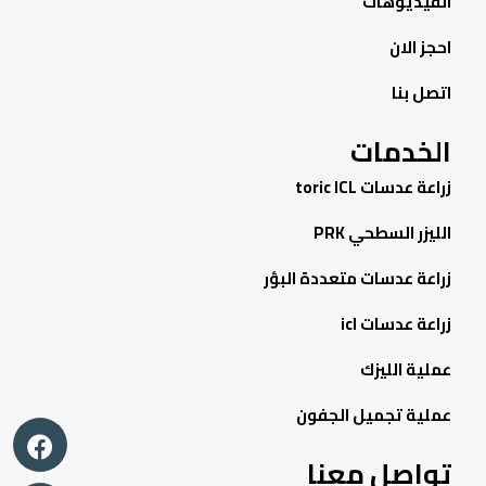
الفيديوهات
احجز الان
اتصل بنا
الخدمات
زراعة عدسات toric ICL
الليزر السطحي PRK
زراعة عدسات متعددة البؤر
زراعة عدسات icl
عملية الليزك
عملية تجميل الجفون
تواصل معنا