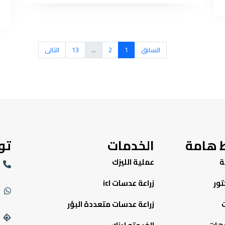
السابق
1
2
...
13
التالى
ط هامة
الخدمات
تو
ة
عملية الليزك
تور
زراعة عدسات icl
زراعة عدسات متعددة البؤر