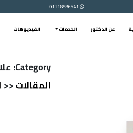
01118886541
ة
عن الدكتور
الخدمات
الفيديوهات
Category: علاج ضغط العين
المقالات
<<
ا