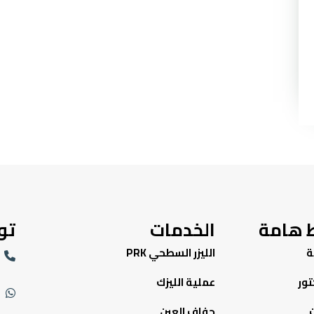
ط هامة
الخدمات
تو
ة
الليزر السطحي PRK
تور
عملية الليزك
جفاف العين