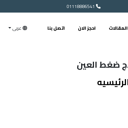
01118886541
المقالات
احجز الان
اتصل بنا
عربى
لرئيسيه